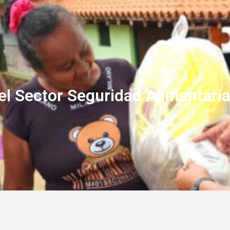
MONITOR
CONVITE
OS
PUBLICACIONES
NOTICIAS
HOSPITALES
COLOMBIA
el Sector Seguridad Alimentaria