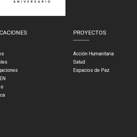
ICACIONES
PROYECTOS
es
Acción Humanitaria
ales
Salud
gaciones
Espacios de Paz
EN
es
eca