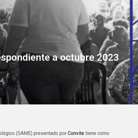
MONITOR
CONVITE
OS
PUBLICACIONES
NOTICIAS
HOSPITALES
COLOMBIA
spondiente a octubre 2023
iológico (SAME) presentado por
Convite
tiene como